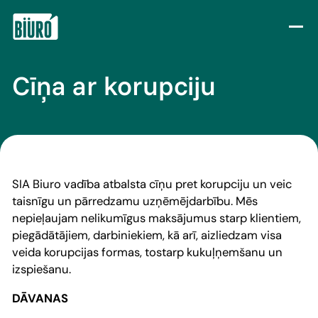
Skip to content
Cīņa ar korupciju
SIA Biuro vadība atbalsta cīņu pret korupciju un veic
taisnīgu un pārredzamu uzņēmējdarbību. Mēs
nepieļaujam nelikumīgus maksājumus starp klientiem,
piegādātājiem, darbiniekiem, kā arī, aizliedzam visa
veida korupcijas formas, tostarp kukuļņemšanu un
izspiešanu.
DĀVANAS