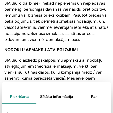
SIA Biuro darbinieki nekad nepieņems un nepiedāvās
pārmērīgi personīgas dāvanas vai naudu pret pozitīvu
lēmumu vai biznesa priekšrocībām. Pasūtot preces vai
pakalpojumus, tiek definēti apmaksas nosacījumi, un,
veicot aprēķinus, vienmēr ievērojam iepriekš atrunātus
nosacījumus. Biznesa izmaksas, saistītas ar ceļa
izdevumiem, vienmēr apmaksājam paši.
NODOKĻU APMAKSU ATVIEGLOJUMI
SIA Biuro aizliedz pakalpojumu apmaksu ar nodokļu
atvieglojumiem (neoficiālie maksājumi, veikti par
vienkāršu rutīnas darbu, kuru kompānija mēdz / var
saņemt likumā paredzētā veidā). Mēs ievērojam
likumus par korupcijas apkarošanu valstīs, kurās mēs
darbojamies.
Piekrišana
Sīkāka informācija
Par