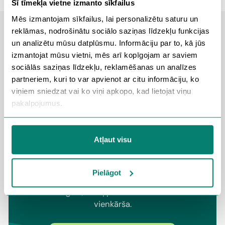
Šī tīmekļa vietne izmanto sīkfailus
Mēs izmantojam sīkfailus, lai personalizētu saturu un
reklāmas, nodrošinātu sociālo saziņas līdzekļu funkcijas
un analizētu mūsu datplūsmu. Informāciju par to, kā jūs
izmantojat mūsu vietni, mēs arī kopīgojam ar saviem
Ražošana
sociālās saziņas līdzekļu, reklamēšanas un analīzes
partneriem, kuri to var apvienot ar citu informāciju, ko
Transports
viņiem sniedzat vai ko viņi apkopo, kad lietojat viņu
pakalpojumus.
Piedāvāsim darbu, uz kuru
Lai uzzinātu vairāk par personas datiem, to apstrādi un
gribēsi iet
Jūsu tiesībām, aicinām iepazīties ar mūsu
Datu
Atļaut visu
Aizsardzības Politiku
,
Sīkdatņu politiku
.
Piesakies sev tīkamajai vakancei – piezvanīsim,
pārrunāsim tavas vēlmes un, ja vēlēsies,
Pielāgot
piedāvāsim arī citus piemērotus darbus. CV
nav obligāts, tādēļ pieteikšanās ir ātra un
vienkārša.