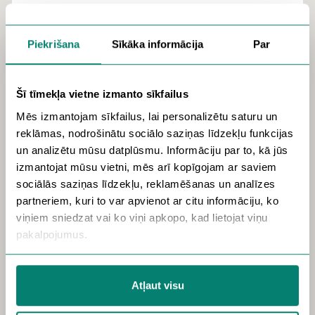
I-V 8:00-17:00
(pusdienas pārtraukums 12:00-13:00)
Piekrišana
Sīkāka informācija
Par
Kontakti:
info@biuro.lv
Šī tīmekļa vietne izmanto sīkfailus
+371 27030750
Mēs izmantojam sīkfailus, lai personalizētu saturu un
reklāmas, nodrošinātu sociālo saziņas līdzekļu funkcijas
Saņemt norādes
un analizētu mūsu datplūsmu. Informāciju par to, kā jūs
izmantojat mūsu vietni, mēs arī kopīgojam ar saviem
sociālās saziņas līdzekļu, reklamēšanas un analīzes
partneriem, kuri to var apvienot ar citu informāciju, ko
viņiem sniedzat vai ko viņi apkopo, kad lietojat viņu
pakalpojumus.
Lai uzzinātu vairāk par personas datiem, to apstrādi un
Jūsu tiesībām, aicinām iepazīties ar mūsu
Datu
Atļaut visu
Aizsardzības Politiku
,
Sīkdatņu politiku
.