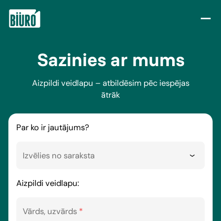
Skip to content
Sazinies ar mums
Aizpildi veidlapu – atbildēsim pēc iespējas
ātrāk
Par ko ir jautājums?
Izvēlies no saraksta
Aizpildi veidlapu:
Vārds, uzvārds
*